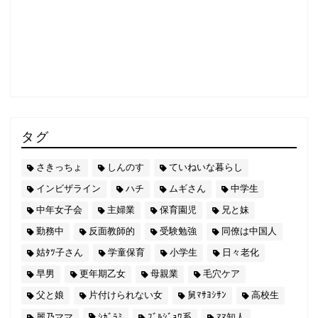
タグ
さきっちょ
しんのす
ていねいな暮らし
インビザライン
ハチ
ムギさん
中学生
中年女子会
主婦業
保育園児
兄と妹
勤務中
反面教師的
受験勉強
同僚は中国人
姑ﾀﾂ子さん
学童保育
小学生
日々老化
早男
更年期乙女
母親業
毛穴ケア
父と娘
片付けられない女
舅ﾏｻﾖｼｻﾝ
高校生
麗乃ママ
ｼｶﾞﾗﾐ
ﾌﾞﾙｼﾞｮﾜ系
ﾏﾏ知人