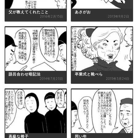
父が教えてくれたこと
あさがお
2016年2月15日
2013年9月2日
語呂合わせ暗記法
卒業式と靴べら
2014年7月23日
2015年3月24日
高級な椅子
同い年