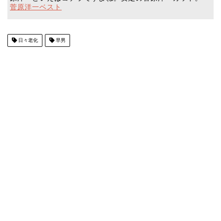
菅原洋一ベスト
日々老化
早男