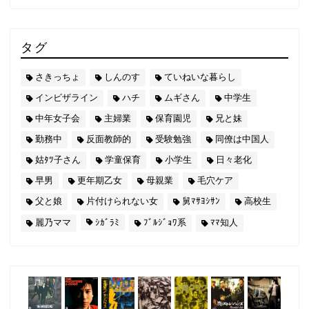
タグ
さきっちょ
しんのす
ていねいな暮らし
インビザライン
ハチ
ムギさん
中学生
中年女子会
主婦業
保育園児
兄と妹
勤務中
反面教師的
受験勉強
同僚は中国人
姑ﾀﾂ子さん
学童保育
小学生
日々老化
早男
更年期乙女
母親業
毛穴ケア
父と娘
片付けられない女
舅ﾏｻﾖｼｻﾝ
高校生
麗乃ママ
ｼｶﾞﾗﾐ
ﾌﾞﾙｼﾞｮﾜ系
ﾏﾏ知人