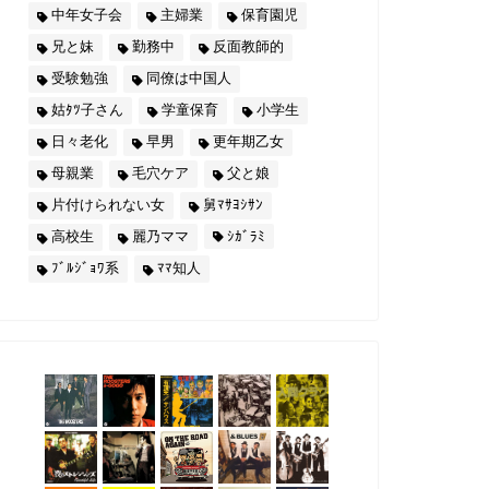
中年女子会
主婦業
保育園児
兄と妹
勤務中
反面教師的
受験勉強
同僚は中国人
姑ﾀﾂ子さん
学童保育
小学生
日々老化
早男
更年期乙女
母親業
毛穴ケア
父と娘
片付けられない女
舅ﾏｻﾖｼｻﾝ
高校生
麗乃ママ
ｼｶﾞﾗﾐ
ﾌﾞﾙｼﾞｮﾜ系
ﾏﾏ知人