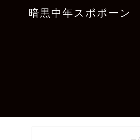
暗黒中年スポポーン
― 