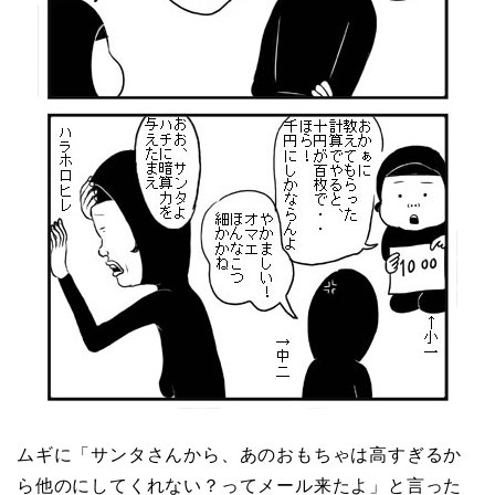
ムギに「サンタさんから、あのおもちゃは高すぎるか
ら他のにしてくれない？ってメール来たよ」と言った