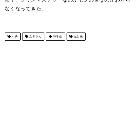
なくなってきた。
ハチ
ムギさん
中学生
兄と妹