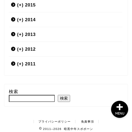
(+)
6月
10月
11月
12月
2015
(+)
5月
9月
10月
11月
12月
2014
(+)
4月
8月
9月
10月
11月
12月
2013
(+)
3月
7月
8月
9月
10月
11月
12月
2012
(+)
2月
6月
7月
8月
9月
10月
11月
12月
2011
ホーム
12月
1月
5月
6月
7月
8月
9月
10月
11月
検索
4月
5月
6月
7月
8月
9月
10月
検索
3月
4月
5月
6月
7月
8月
9月
MENU
プライバシーポリシー
免責事項
2月
3月
4月
5月
6月
7月
8月
2011–2026 暗黒中年スポポーン