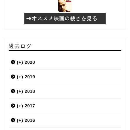
過去ログ
(+)
2020
(+)
3月
2019
(+)
12月
2018
(+)
9月
12月
2017
(+)
7月
11月
12月
2016