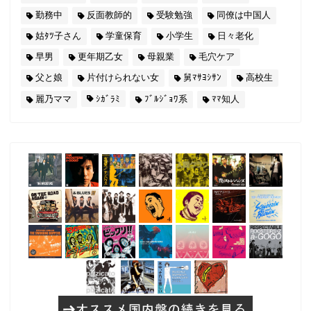
勤務中
反面教師的
受験勉強
同僚は中国人
姑ﾀﾂ子さん
学童保育
小学生
日々老化
早男
更年期乙女
母親業
毛穴ケア
父と娘
片付けられない女
舅ﾏｻﾖｼｻﾝ
高校生
麗乃ママ
ｼｶﾞﾗﾐ
ﾌﾞﾙｼﾞｮﾜ系
ﾏﾏ知人