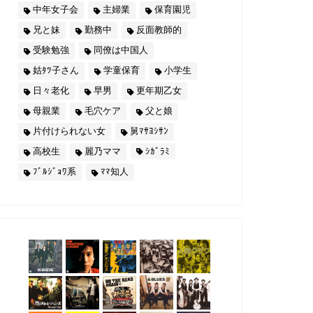
中年女子会
主婦業
保育園児
兄と妹
勤務中
反面教師的
受験勉強
同僚は中国人
姑ﾀﾂ子さん
学童保育
小学生
日々老化
早男
更年期乙女
母親業
毛穴ケア
父と娘
片付けられない女
舅ﾏｻﾖｼｻﾝ
高校生
麗乃ママ
ｼｶﾞﾗﾐ
ﾌﾞﾙｼﾞｮﾜ系
ﾏﾏ知人