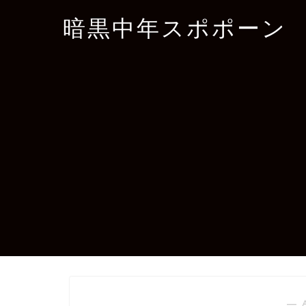
暗黒中年スポポーン
― 