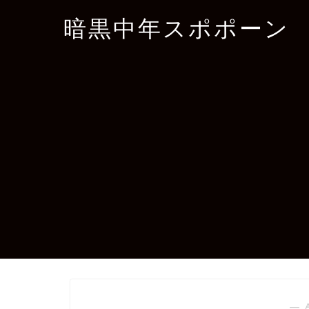
暗黒中年スポポーン
― 