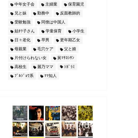
中年女子会
主婦業
保育園児
兄と妹
勤務中
反面教師的
受験勉強
同僚は中国人
姑ﾀﾂ子さん
学童保育
小学生
日々老化
早男
更年期乙女
母親業
毛穴ケア
父と娘
片付けられない女
舅ﾏｻﾖｼｻﾝ
高校生
麗乃ママ
ｼｶﾞﾗﾐ
ﾌﾞﾙｼﾞｮﾜ系
ﾏﾏ知人