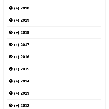
(+)
2020
(+)
3月
2019
(+)
12月
2018
(+)
9月
12月
2017
(+)
7月
11月
12月
2016
(+)
6月
10月
11月
12月
2015
(+)
5月
9月
10月
11月
12月
2014
(+)
4月
8月
9月
10月
11月
12月
2013
(+)
3月
7月
8月
9月
10月
11月
12月
2012