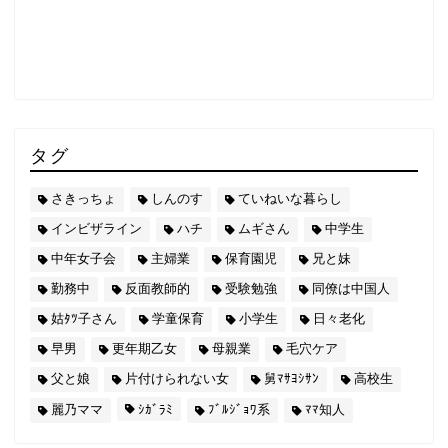
タグ
さきっちょ
しんのす
ていねいな暮らし
インビザライン
ハチ
ムギさん
中学生
中年女子会
主婦業
保育園児
兄と妹
勤務中
反面教師的
受験勉強
同僚は中国人
姑ﾀﾂ子さん
学童保育
小学生
日々老化
早男
更年期乙女
母親業
毛穴ケア
父と娘
片付けられない女
舅ﾏｻﾖｼｻﾝ
高校生
麗乃ママ
ｼｶﾞﾗﾐ
ﾌﾞﾙｼﾞｮﾜ系
ﾏﾏ知人