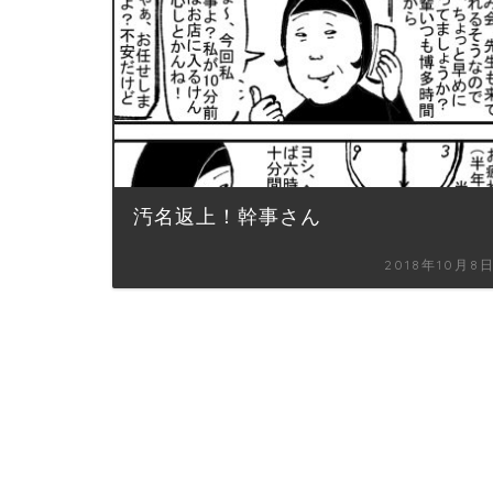
汚名返上！幹事さん
2018年10月8