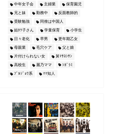
中年女子会
主婦業
保育園児
兄と妹
勤務中
反面教師的
受験勉強
同僚は中国人
姑ﾀﾂ子さん
学童保育
小学生
日々老化
早男
更年期乙女
母親業
毛穴ケア
父と娘
片付けられない女
舅ﾏｻﾖｼｻﾝ
高校生
麗乃ママ
ｼｶﾞﾗﾐ
ﾌﾞﾙｼﾞｮﾜ系
ﾏﾏ知人