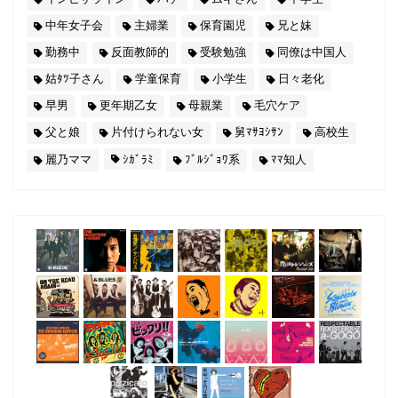
中年女子会
主婦業
保育園児
兄と妹
勤務中
反面教師的
受験勉強
同僚は中国人
姑ﾀﾂ子さん
学童保育
小学生
日々老化
早男
更年期乙女
母親業
毛穴ケア
父と娘
片付けられない女
舅ﾏｻﾖｼｻﾝ
高校生
麗乃ママ
ｼｶﾞﾗﾐ
ﾌﾞﾙｼﾞｮﾜ系
ﾏﾏ知人