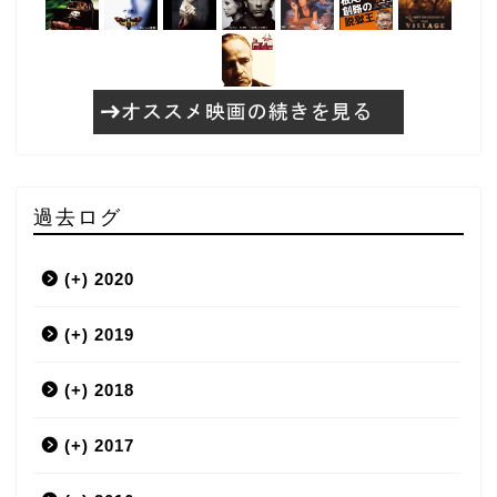
過去ログ
(+)
2020
(+)
3月
2019
(+)
12月
2018
(+)
9月
12月
2017