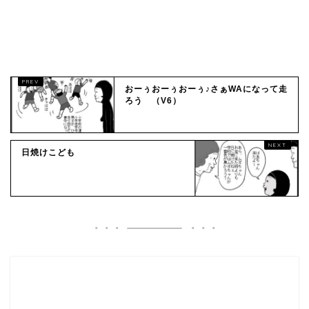
おーぅおーぅおーぅ♪さぁWAになって走
ろう （V6）
日焼けこども