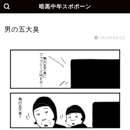
暗黒中年スポポーン
男の五大臭
2016年9月5日