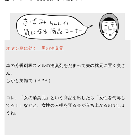
オヤジ臭に効く 男の消臭元
車の芳香剤級スメルの消臭剤をだまって夫の枕元に置く奥さ
ん。
しかも笑顔で（＾?＾）
コレ、「女の消臭元」という商品を出したら「女性を侮辱し
てる！」などと、女性の人権を守る会が立ち上がるのでしょ
うね。