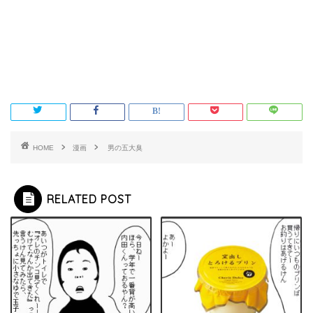
HOME
漫画
男の五大臭
RELATED POST