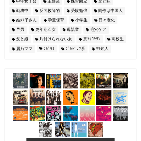
中年女子会
主婦業
保育園児
兄と妹
勤務中
反面教師的
受験勉強
同僚は中国人
姑ﾀﾂ子さん
学童保育
小学生
日々老化
早男
更年期乙女
母親業
毛穴ケア
父と娘
片付けられない女
舅ﾏｻﾖｼｻﾝ
高校生
麗乃ママ
ｼｶﾞﾗﾐ
ﾌﾞﾙｼﾞｮﾜ系
ﾏﾏ知人