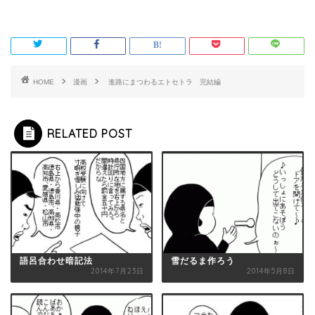
HOME
漫画
進路にまつわるエトセトラ 完結編
RELATED POST
語呂合わせ暗記法
雪だるま作ろう
2014年7月23日
2014年5月8日