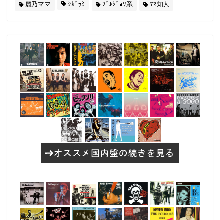
麗乃ママ
ｼｶﾞﾗﾐ
ﾌﾞﾙｼﾞｮﾜ系
ﾏﾏ知人