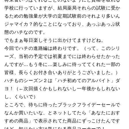
学校に行っていますが、結局薬局それらの試験に受か
るための勉強量が大学の定期試験前のそれより多いん
ジャマイカ？的なことになっており、あっぷあっぷ状
態のハチなのです。
でもまぁ毎日楽しそうに出かけてますけどね。
今回でハチの進路編は終わりです。（って、このシリ
ーズ、当初の予定では初夏までには終わらせたかった
んですが…もう冬に…楽しみに待っててくれた一部の
皆様、長らくお付き合いありがとうございました。）
ハチものシーズン２は「ハチ初めてのアルバイト」ダ
ヨ！（←次回描くかもしれないし一年後かもしれない
し、くらいで）
ところで、待ちに待ったブラックフライデーセールで
なんか買いたいな、とネットしてたら「あなたにおす
すめの商品」で表示されてた商品にずっこけたんです
けど、知りたい方は気になる商品コーナーで！