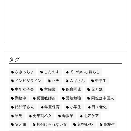
タグ
さきっちょ
しんのす
ていねいな暮らし
インビザライン
ハチ
ムギさん
中学生
中年女子会
主婦業
保育園児
兄と妹
勤務中
反面教師的
受験勉強
同僚は中国人
姑ﾀﾂ子さん
学童保育
小学生
日々老化
早男
更年期乙女
母親業
毛穴ケア
父と娘
片付けられない女
舅ﾏｻﾖｼｻﾝ
高校生