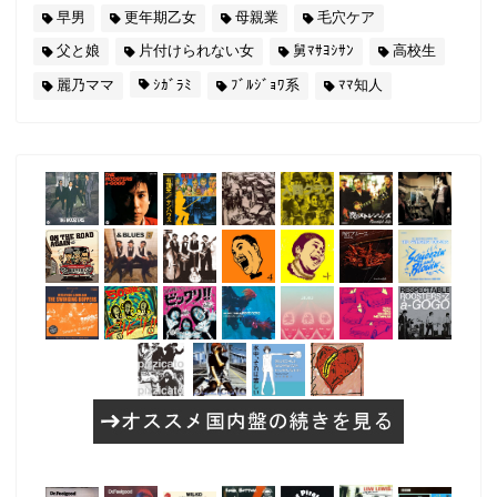
早男
更年期乙女
母親業
毛穴ケア
父と娘
片付けられない女
舅ﾏｻﾖｼｻﾝ
高校生
麗乃ママ
ｼｶﾞﾗﾐ
ﾌﾞﾙｼﾞｮﾜ系
ﾏﾏ知人