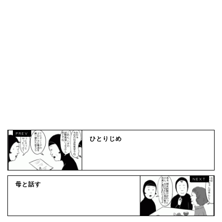
ひとりじめ
母と話す