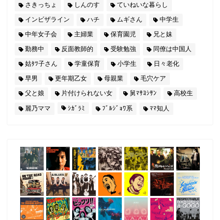
さきっちょ
しんのす
ていねいな暮らし
インビザライン
ハチ
ムギさん
中学生
中年女子会
主婦業
保育園児
兄と妹
勤務中
反面教師的
受験勉強
同僚は中国人
姑ﾀﾂ子さん
学童保育
小学生
日々老化
早男
更年期乙女
母親業
毛穴ケア
父と娘
片付けられない女
舅ﾏｻﾖｼｻﾝ
高校生
麗乃ママ
ｼｶﾞﾗﾐ
ﾌﾞﾙｼﾞｮﾜ系
ﾏﾏ知人