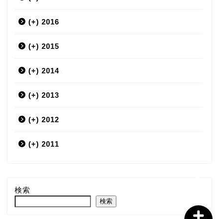
(+)
7月
11月
12月
2016
(+)
6月
10月
11月
12月
2015
(+)
5月
9月
10月
11月
12月
2014
(+)
4月
8月
9月
10月
11月
12月
2013
(+)
3月
7月
8月
9月
10月
11月
12月
2012
(+)
2月
6月
7月
8月
9月
10月
11月
12月
2011
ホーム
12月
1月
5月
6月
7月
8月
9月
10月
11月
検索
4月
5月
6月
7月
8月
9月
10月
検索
3月
4月
5月
6月
7月
8月
9月