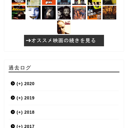
過去ログ
(+)
2020
(+)
3月
2019
(+)
12月
2018
(+)
9月
12月
2017