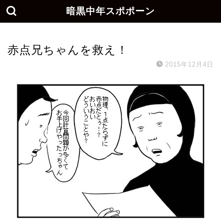
暗黒中年スポポーン
赤点兄ちゃんを救え！
2015年12月4日