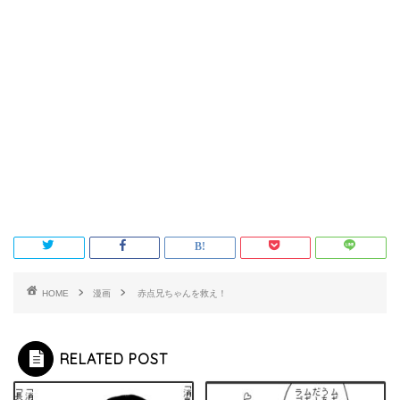
HOME
漫画
赤点兄ちゃんを救え！
RELATED POST