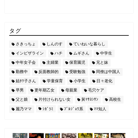
タグ
さきっちょ
しんのす
ていねいな暮らし
インビザライン
ハチ
ムギさん
中学生
中年女子会
主婦業
保育園児
兄と妹
勤務中
反面教師的
受験勉強
同僚は中国人
姑ﾀﾂ子さん
学童保育
小学生
日々老化
早男
更年期乙女
母親業
毛穴ケア
父と娘
片付けられない女
舅ﾏｻﾖｼｻﾝ
高校生
麗乃ママ
ｼｶﾞﾗﾐ
ﾌﾞﾙｼﾞｮﾜ系
ﾏﾏ知人