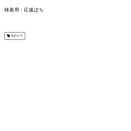
検索用：応援ぽち
毛穴ケア