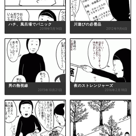
ハチ、風呂場でパニック
川遊びの必需品
2018年5月14日
2012年9月6日
男の熱視線
夜のストレンジャーズ
2015年10月21日
2016年2月18日