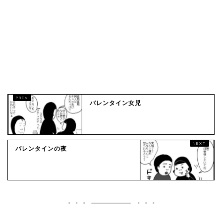
バレンタイン女児
バレンタインの夜