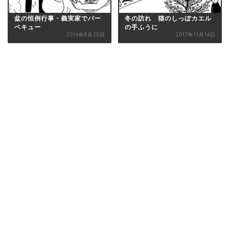
盆の恒例行事・義実家でバー
冬の訪れ 猫のしっぽカエル
ベキュー
の手ふうに
2014年8月20日
2017年11月14日