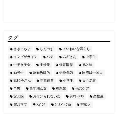
タグ
さきっちょ
しんのす
ていねいな暮らし
インビザライン
ハチ
ムギさん
中学生
中年女子会
主婦業
保育園児
兄と妹
勤務中
反面教師的
受験勉強
同僚は中国人
姑ﾀﾂ子さん
学童保育
小学生
日々老化
早男
更年期乙女
母親業
毛穴ケア
父と娘
片付けられない女
舅ﾏｻﾖｼｻﾝ
高校生
麗乃ママ
ｼｶﾞﾗﾐ
ﾌﾞﾙｼﾞｮﾜ系
ﾏﾏ知人