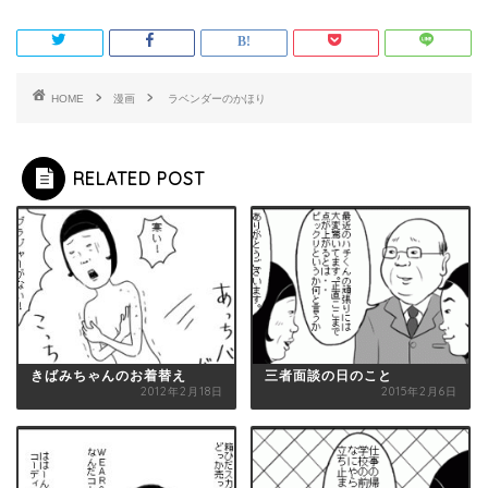
HOME
漫画
ラベンダーのかほり
RELATED POST
きばみちゃんのお着替え
三者面談の日のこと
2012年2月18日
2015年2月6日