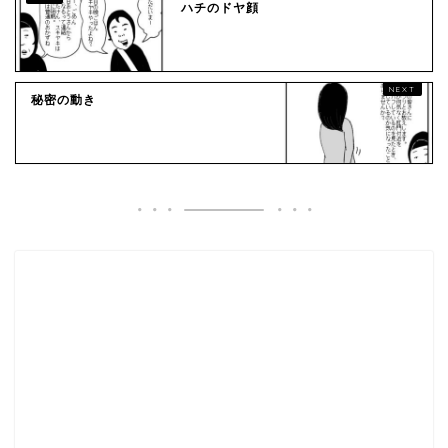
ハチのドヤ顔
秘密の動き