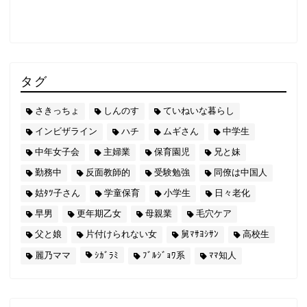
タグ
さきっちょ
しんのす
ていねいな暮らし
インビザライン
ハチ
ムギさん
中学生
中年女子会
主婦業
保育園児
兄と妹
勤務中
反面教師的
受験勉強
同僚は中国人
姑ﾀﾂ子さん
学童保育
小学生
日々老化
早男
更年期乙女
母親業
毛穴ケア
父と娘
片付けられない女
舅ﾏｻﾖｼｻﾝ
高校生
麗乃ママ
ｼｶﾞﾗﾐ
ﾌﾞﾙｼﾞｮﾜ系
ﾏﾏ知人