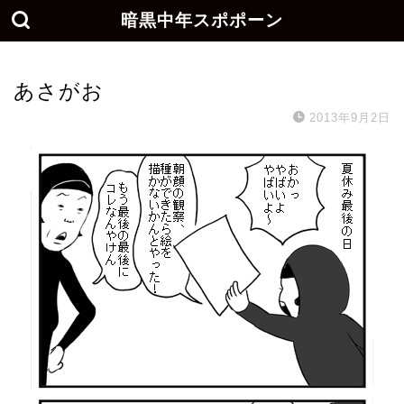
暗黒中年スポポーン
あさがお
2013年9月2日