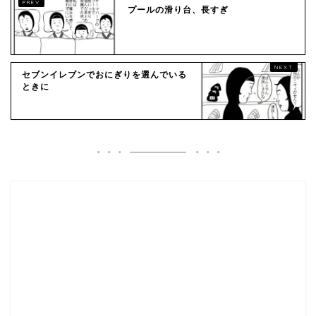
プールの滑り台、長すぎ
セブンイレブンでおにぎりを選んでいる
ときに