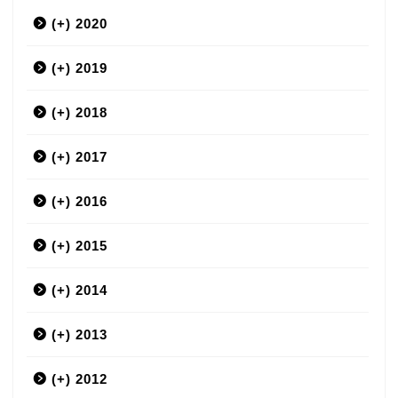
(+)
2020
(+)
3月
2019
(+)
12月
2018
(+)
9月
12月
2017
(+)
7月
11月
12月
2016
(+)
6月
10月
11月
12月
2015
(+)
5月
9月
10月
11月
12月
2014
(+)
4月
8月
9月
10月
11月
12月
2013
(+)
3月
7月
8月
9月
10月
11月
12月
2012