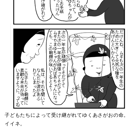
子どもたちによって受け継がれてゆくあさがおの命。
イイネ。