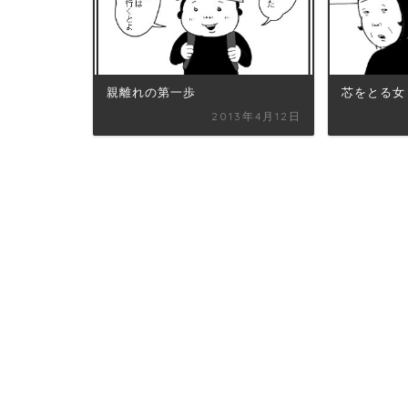
親離れの第一歩
芯をとる女
2013年4月12日