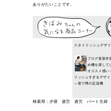
ありがたいことです。
スタイリッシュデザ
ブログ更新作
め機を探して
オススメ感い
リッシュすぎるデザイ
←巷で噂の足温機
検索用：夕寝 疲労 過労 パート主婦