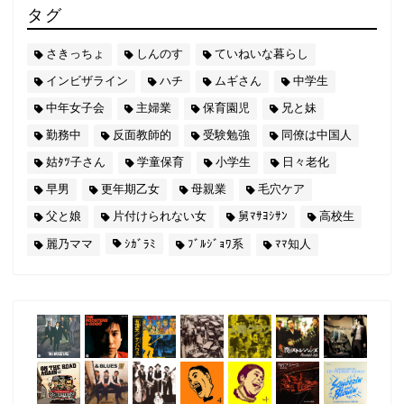
タグ
さきっちょ
しんのす
ていねいな暮らし
インビザライン
ハチ
ムギさん
中学生
中年女子会
主婦業
保育園児
兄と妹
勤務中
反面教師的
受験勉強
同僚は中国人
姑ﾀﾂ子さん
学童保育
小学生
日々老化
早男
更年期乙女
母親業
毛穴ケア
父と娘
片付けられない女
舅ﾏｻﾖｼｻﾝ
高校生
麗乃ママ
ｼｶﾞﾗﾐ
ﾌﾞﾙｼﾞｮﾜ系
ﾏﾏ知人