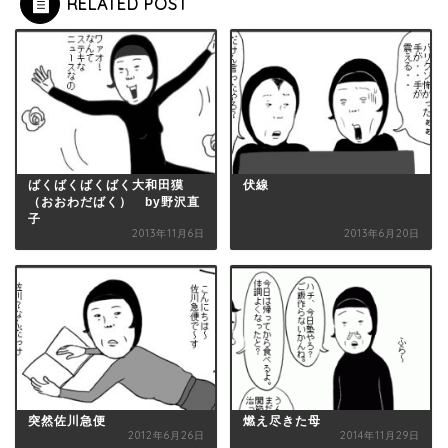
RELATED POST
ばくばくばくばく大和田獏
伏線
（おおわだばく） by野沢直
子
2013年11月6日
2013年6月20日
突然佐川急便
燃え尽きた母
2012年6月26日
2014年11月29日