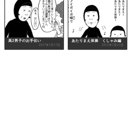
高2男子のお手伝い
あたりまえ体操 くしゃみ編
2017年1月17日
2012年1月21日