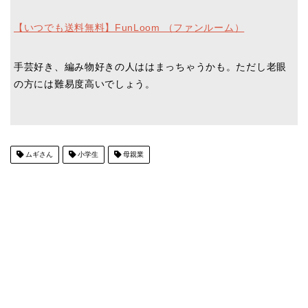
【いつでも送料無料】FunLoom （ファンルーム）
手芸好き、編み物好きの人ははまっちゃうかも。ただし老眼
の方には難易度高いでしょう。
ムギさん
小学生
母親業