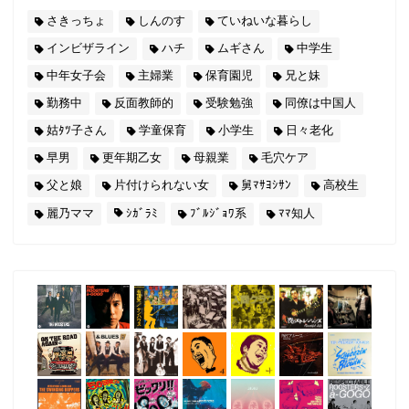
さきっちょ
しんのす
ていねいな暮らし
インビザライン
ハチ
ムギさん
中学生
中年女子会
主婦業
保育園児
兄と妹
勤務中
反面教師的
受験勉強
同僚は中国人
姑ﾀﾂ子さん
学童保育
小学生
日々老化
早男
更年期乙女
母親業
毛穴ケア
父と娘
片付けられない女
舅ﾏｻﾖｼｻﾝ
高校生
麗乃ママ
ｼｶﾞﾗﾐ
ﾌﾞﾙｼﾞｮﾜ系
ﾏﾏ知人