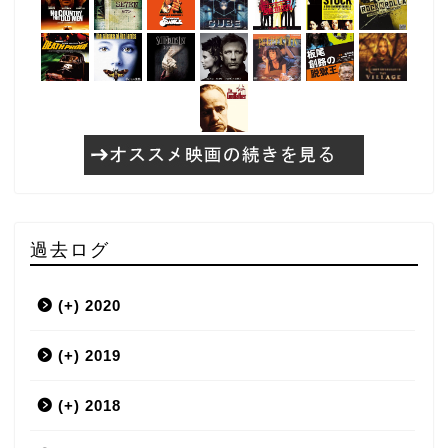
過去ログ
(+)
2020
(+)
3月
2019
(+)
12月
2018