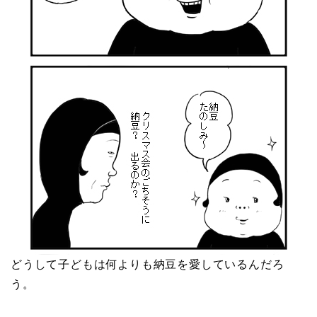
どうして子どもは何よりも納豆を愛しているんだろ
う。