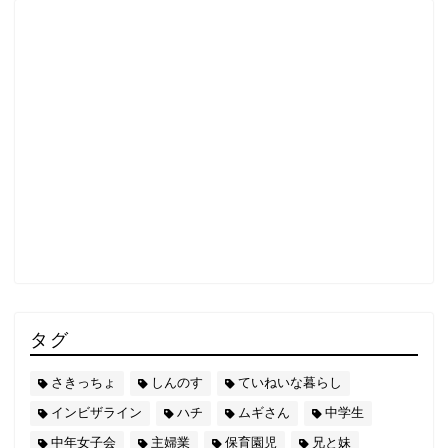
タグ
さきっちょ
しんのす
ていねいな暮らし
インビザライン
ハチ
ムギさん
中学生
中年女子会
主婦業
保育園児
兄と妹