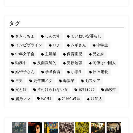
タグ
さきっちょ
しんのす
ていねいな暮らし
インビザライン
ハチ
ムギさん
中学生
中年女子会
主婦業
保育園児
兄と妹
勤務中
反面教師的
受験勉強
同僚は中国人
姑ﾀﾂ子さん
学童保育
小学生
日々老化
早男
更年期乙女
母親業
毛穴ケア
父と娘
片付けられない女
舅ﾏｻﾖｼｻﾝ
高校生
麗乃ママ
ｼｶﾞﾗﾐ
ﾌﾞﾙｼﾞｮﾜ系
ﾏﾏ知人