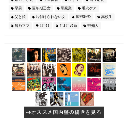
早男
更年期乙女
母親業
毛穴ケア
父と娘
片付けられない女
舅ﾏｻﾖｼｻﾝ
高校生
麗乃ママ
ｼｶﾞﾗﾐ
ﾌﾞﾙｼﾞｮﾜ系
ﾏﾏ知人