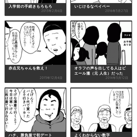
入学前の手続きもろもろ
いじけるなベイベー
2013年2月6日
2016年5月27日
赤点兄ちゃんを救え！
オラフの声を出してる人はピ
エール瀧（元 人生）だった
2015年12月4日
2014年5月12日
ハチ、勝負服で初デート
よくわからない数字