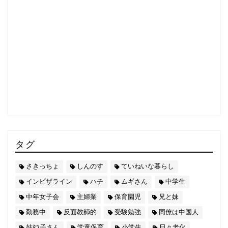
タグ
さきっちょ
しんのす
ていねいな暮らし
インビザライン
ハチ
ムギさん
中学生
中年女子会
主婦業
保育園児
兄と妹
勤務中
反面教師的
受験勉強
同僚は中国人
姑ﾀﾂ子さん
学童保育
小学生
日々老化