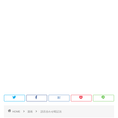
HOME
漫画
語呂合わせ暗記法