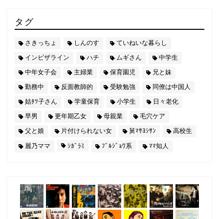
タグ
さきっちょ
しんのす
ていねいな暮らし
インビザライン
ハチ
ムギさん
中学生
中年女子会
主婦業
保育園児
兄と妹
勤務中
反面教師的
受験勉強
同僚は中国人
姑ﾀﾂ子さん
学童保育
小学生
日々老化
早男
更年期乙女
母親業
毛穴ケア
父と娘
片付けられない女
舅ﾏｻﾖｼｻﾝ
高校生
麗乃ママ
ｼｶﾞﾗﾐ
ﾌﾞﾙｼﾞｮﾜ系
ﾏﾏ知人