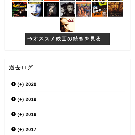
過去ログ
(+)
2020
(+)
3月
2019
(+)
12月
2018
(+)
9月
12月
2017