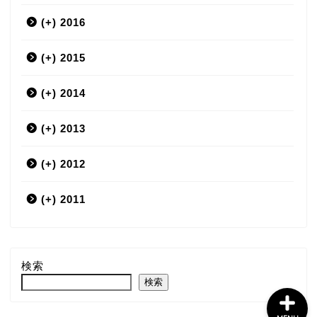
(+)
7月
11月
12月
2016
(+)
6月
10月
11月
12月
2015
(+)
5月
9月
10月
11月
12月
2014
(+)
4月
8月
9月
10月
11月
12月
2013
(+)
3月
7月
8月
9月
10月
11月
12月
2012
(+)
2月
6月
7月
8月
9月
10月
11月
12月
2011
ホーム
12月
1月
5月
6月
7月
8月
9月
10月
11月
検索
4月
5月
6月
7月
8月
9月
10月
検索
3月
4月
5月
6月
7月
8月
9月