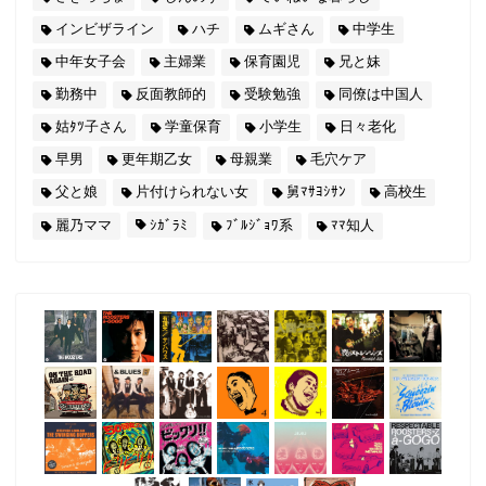
インビザライン
ハチ
ムギさん
中学生
中年女子会
主婦業
保育園児
兄と妹
勤務中
反面教師的
受験勉強
同僚は中国人
姑ﾀﾂ子さん
学童保育
小学生
日々老化
早男
更年期乙女
母親業
毛穴ケア
父と娘
片付けられない女
舅ﾏｻﾖｼｻﾝ
高校生
麗乃ママ
ｼｶﾞﾗﾐ
ﾌﾞﾙｼﾞｮﾜ系
ﾏﾏ知人