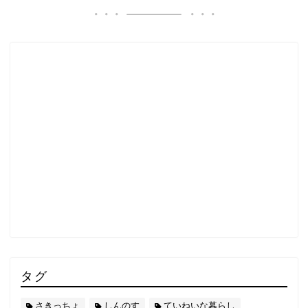
タグ
さきっちょ
しんのす
ていねいな暮らし