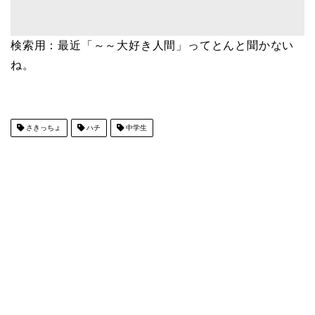
検索用：最近「～～大好き人間」ってとんと聞かない
ね。
さきっちょ
ハチ
中学生