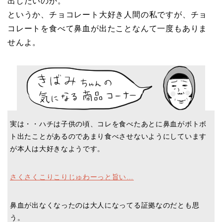
出したいのか。
というか、チョコレート大好き人間の私ですが、チョ
コレートを食べて鼻血が出たことなんて一度もありま
せんよ。
実は・・ハチは子供の頃、コレを食べたあとに鼻血がボトボ
ト出たことがあるのであまり食べさせないようにしています
が本人は大好きなようです。
さくさくこりこりじゅわーっと旨い…
鼻血が出なくなったのは大人になってる証拠なのだとも思
う。