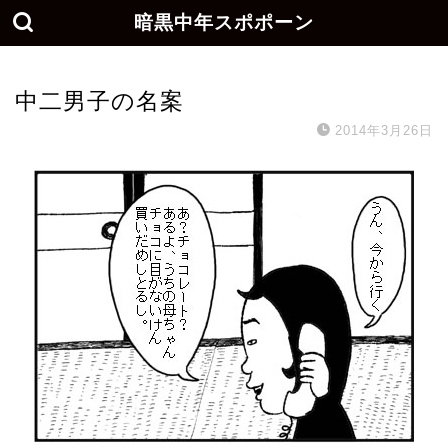
暗黒中年スポポーン
中二男子の名案
2014年3月26日