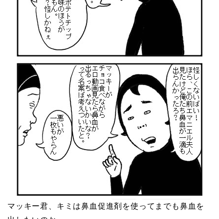
マッキー君、キミは鼻血促進剤を使ってまでも鼻血を