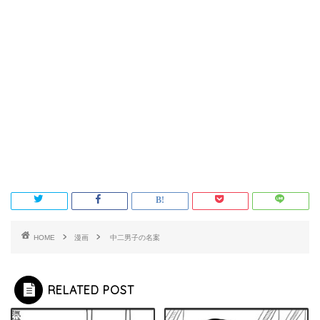
HOME
漫画
中二男子の名案
RELATED POST