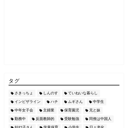
タグ
さきっちょ
しんのす
ていねいな暮らし
インビザライン
ハチ
ムギさん
中学生
中年女子会
主婦業
保育園児
兄と妹
勤務中
反面教師的
受験勉強
同僚は中国人
姑ﾀﾂ子さん
学童保育
小学生
日々老化