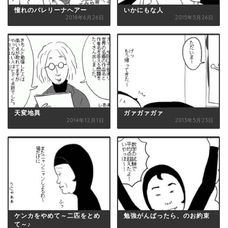
憧れのバレリーナヘアー
いかにもな人
2018年6月26日
2015年5月26日
天変地異
ガァガァガァ
2014年12月1日
2013年5月23日
ケンカをやめて～二匹をとめ
勉強がんばったら、のお約束
て～♪