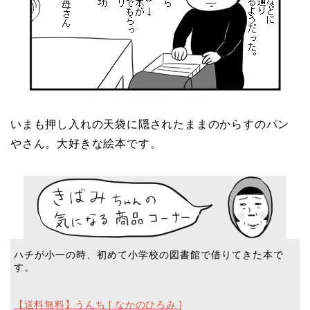
いまも押し入れの天袋に隠されたままのからすのパン
やさん。大好きな絵本です。
ハチが小一の時、初めて小学校の図書館で借りてきた本で
す。
【送料無料】うんち [ なかのひろみ ]