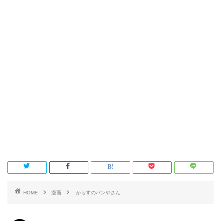
HOME
漫画
からすのパンやさん