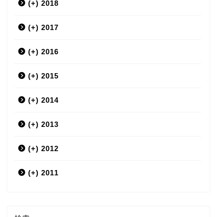
(+)
12月
2018
(+)
9月
12月
2017
(+)
7月
11月
12月
2016
(+)
6月
10月
11月
12月
2015
(+)
5月
9月
10月
11月
12月
2014
(+)
4月
8月
9月
10月
11月
12月
2013
(+)
3月
7月
8月
9月
10月
11月
12月
2012
(+)
2月
6月
7月
8月
9月
10月
11月
12月
2011
ホーム
12月
1月
5月
6月
7月
8月
9月
10月
11月