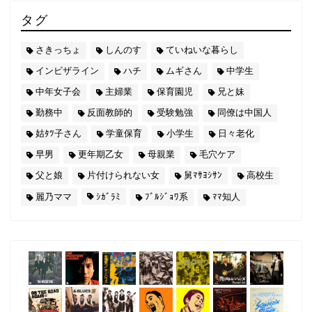
タグ
さきっちょ
しんのす
ていねいな暮らし
インビザライン
ハチ
ムギさん
中学生
中年女子会
主婦業
保育園児
兄と妹
勤務中
反面教師的
受験勉強
同僚は中国人
姑ﾀﾂ子さん
学童保育
小学生
日々老化
早男
更年期乙女
母親業
毛穴ケア
父と娘
片付けられない女
舅ﾏｻﾖｼｻﾝ
高校生
麗乃ママ
ｼｶﾞﾗﾐ
ﾌﾞﾙｼﾞｮﾜ系
ﾏﾏ知人