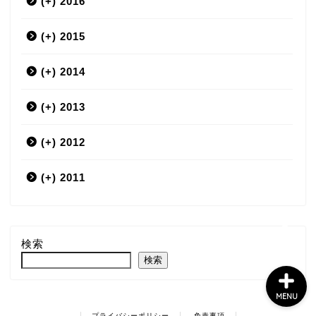
(+)
7月
11月
12月
2016
(+)
6月
10月
11月
12月
2015
(+)
5月
9月
10月
11月
12月
2014
(+)
4月
8月
9月
10月
11月
12月
2013
(+)
3月
7月
8月
9月
10月
11月
12月
2012
(+)
2月
6月
7月
8月
9月
10月
11月
12月
2011
ホーム
12月
1月
5月
6月
7月
8月
9月
10月
11月
検索
4月
5月
6月
7月
8月
9月
10月
検索
3月
4月
5月
6月
7月
8月
9月
MENU
プライバシーポリシー
免責事項