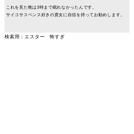
これを見た晩は3時まで眠れなかったんです。
サイコサスペンス好きの貴女に自信を持ってお勧めします。
検索用：エスター 怖すぎ