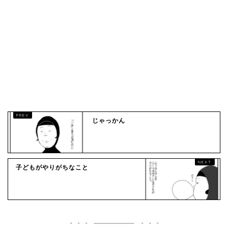
じゃっかん
子どもがやりがちなこと