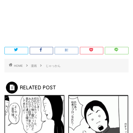
HOME
漫画
じゃっかん
RELATED POST