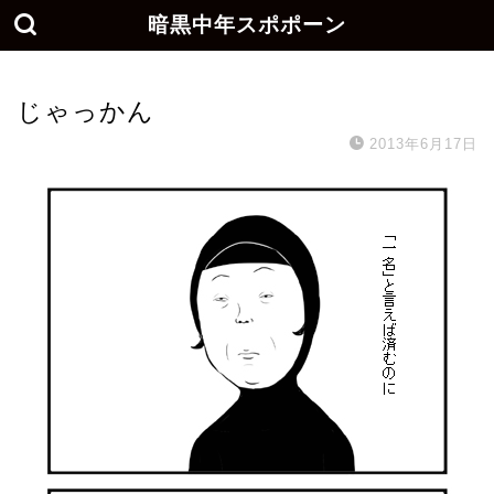
暗黒中年スポポーン
じゃっかん
2013年6月17日