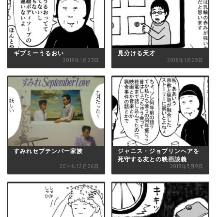
ギブミーうるおい
見分ける天才
2019年1月23日
2018年1月25日
すみれセプテンバー家族
ジャニス・ジョプリンヘアを
死守する友との映画談義
2014年12月26日
2018年5月9日