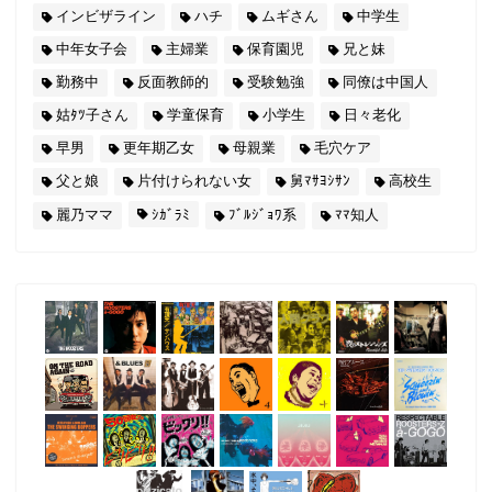
インビザライン
ハチ
ムギさん
中学生
中年女子会
主婦業
保育園児
兄と妹
勤務中
反面教師的
受験勉強
同僚は中国人
姑ﾀﾂ子さん
学童保育
小学生
日々老化
早男
更年期乙女
母親業
毛穴ケア
父と娘
片付けられない女
舅ﾏｻﾖｼｻﾝ
高校生
麗乃ママ
ｼｶﾞﾗﾐ
ﾌﾞﾙｼﾞｮﾜ系
ﾏﾏ知人