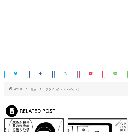
HOME
漫画
フライング・・・ゲットン
RELATED POST