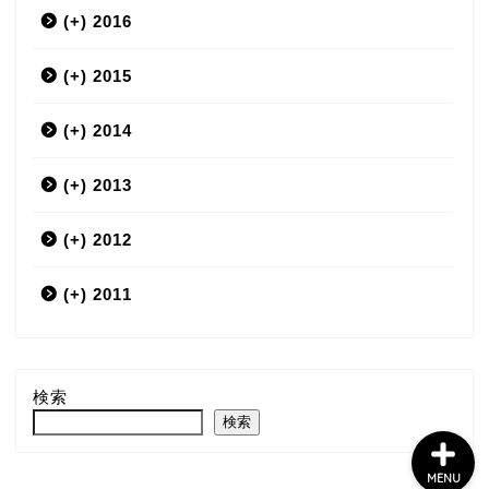
(+)
7月
11月
12月
2016
(+)
6月
10月
11月
12月
2015
(+)
5月
9月
10月
11月
12月
2014
(+)
4月
8月
9月
10月
11月
12月
2013
(+)
3月
7月
8月
9月
10月
11月
12月
2012
(+)
2月
6月
7月
8月
9月
10月
11月
12月
2011
ホーム
12月
1月
5月
6月
7月
8月
9月
10月
11月
検索
4月
5月
6月
7月
8月
9月
10月
検索
3月
4月
5月
6月
7月
8月
9月
MENU