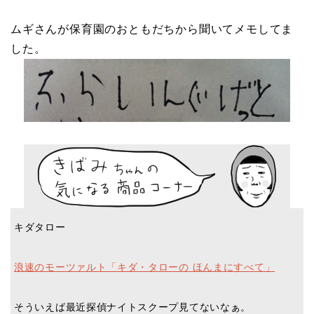
ムギさんが保育園のおともだちから聞いてメモしてま
した。
キダタロー
浪速のモーツァルト「キダ・タローの ほんまにすべて」
そういえば最近探偵ナイトスクープ見てないなぁ。