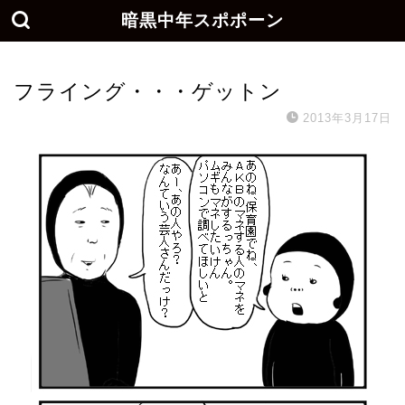
暗黒中年スポポーン
フライング・・・ゲットン
2013年3月17日