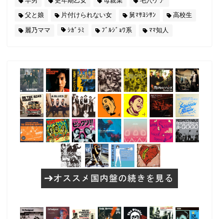
早男
更年期乙女
母親業
毛穴ケア
父と娘
片付けられない女
舅ﾏｻﾖｼｻﾝ
高校生
麗乃ママ
ｼｶﾞﾗﾐ
ﾌﾞﾙｼﾞｮﾜ系
ﾏﾏ知人