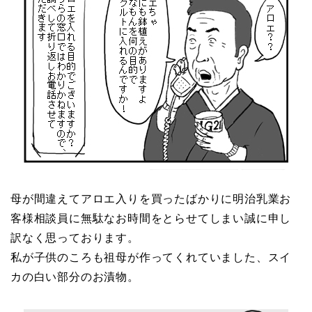
母が間違えてアロエ入りを買ったばかりに明治乳業お
客様相談員に無駄なお時間をとらせてしまい誠に申し
訳なく思っております。
私が子供のころも祖母が作ってくれていました、スイ
カの白い部分のお漬物。