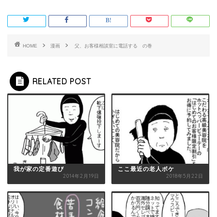
HOME
漫画
父、お客様相談室に電話する の巻
RELATED POST
我が家の定番遊び
ここ最近の老人ボケ
2014年2月19日
2018年5月22日