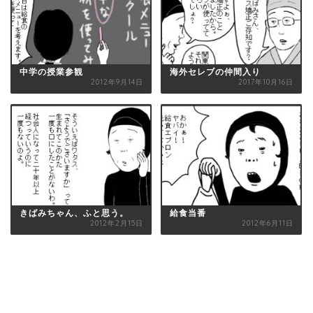
中学の授業参観
海外セレブの仲間入り
2012年9月14日
2017年10月16日
きばみちゃん、ふと思う。
給食当番
2012年2月15日
2012年6月11日