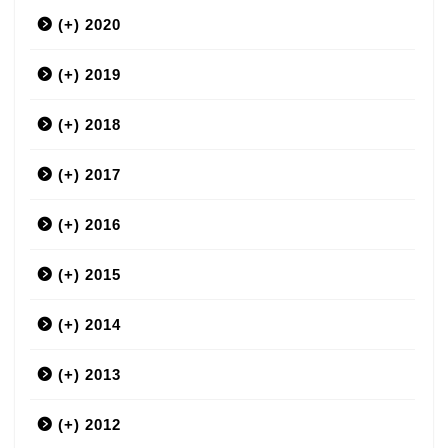
(+)
2020
(+)
3月
2019
(+)
12月
2018
(+)
9月
12月
2017
(+)
7月
11月
12月
2016
(+)
6月
10月
11月
12月
2015
(+)
5月
9月
10月
11月
12月
2014
(+)
4月
8月
9月
10月
11月
12月
2013
(+)
3月
7月
8月
9月
10月
11月
12月
2012