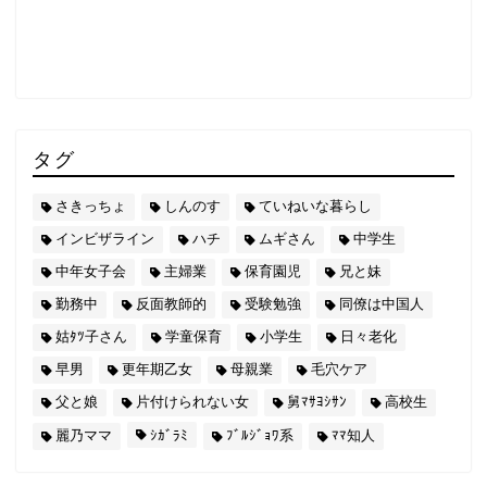
タグ
さきっちょ
しんのす
ていねいな暮らし
インビザライン
ハチ
ムギさん
中学生
中年女子会
主婦業
保育園児
兄と妹
勤務中
反面教師的
受験勉強
同僚は中国人
姑ﾀﾂ子さん
学童保育
小学生
日々老化
早男
更年期乙女
母親業
毛穴ケア
父と娘
片付けられない女
舅ﾏｻﾖｼｻﾝ
高校生
麗乃ママ
ｼｶﾞﾗﾐ
ﾌﾞﾙｼﾞｮﾜ系
ﾏﾏ知人