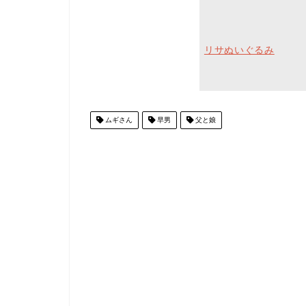
リサぬいぐるみ
ムギさん
早男
父と娘