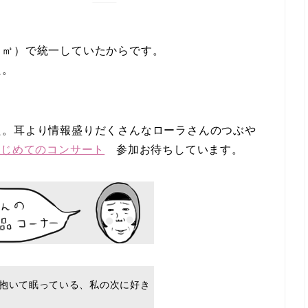
（㎥）で統一していたからです。
た。
た。耳より情報盛りだくさんなローラさんのつぶや
はじめてのコンサート
参加お待ちしています。
抱いて眠っている、私の次に好き