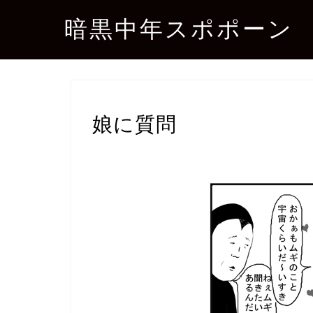
暗黒中年スポポーン
娘に質問