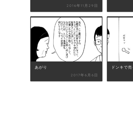
2016年11月29日
あがり
ドンキで売
2017年6月6日